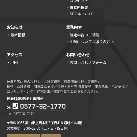
・コンセプト
・事務所概要
・SDGsについて
お知らせ
業務内容
・最新情報
・確定申告のご相談
・相続についてお困りの方へ
アクセス
お問い合わせ
・地図
・お問い合わせフォーム
岐阜県高山市の税理士・会計事務所「遠藤隆浩税理士事務所」。
税務・会計業務／開業設立支援／相続・贈与等 資産業務／事業承継／M&A支援／
コンサルティング／経営計画／確定申告などお任せください。
遠藤隆浩税理士事務所
0577-32-1770
tel.
fax. 0577-32-7179
〒506-0055 高山市上岡本町3丁目418 垣越ビル4階
営業時間：8:30–17:00（土・日・祝日休）